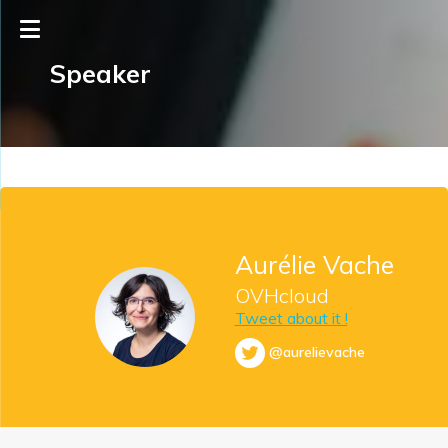
Speaker
Aurélie Vache
OVHcloud
Tweet about it !
@aurelievache